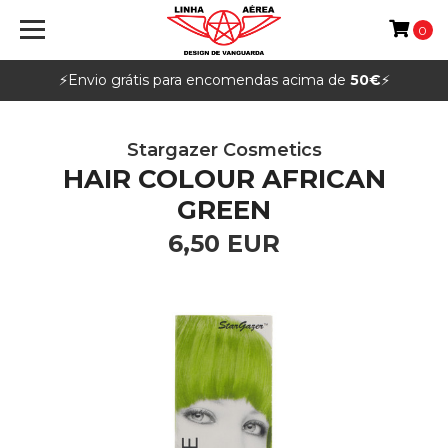
0
⚡️Envio grátis para encomendas acima de
50€
⚡️
Stargazer Cosmetics
HAIR COLOUR AFRICAN
GREEN
6,50 EUR