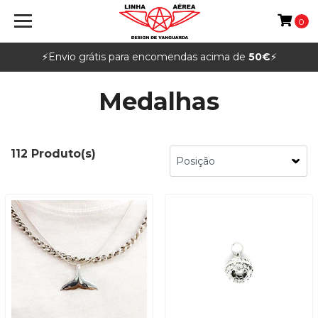
0
⚡️Envio grátis para encomendas acima de
50€
⚡️
Medalhas
112 Produto(s)