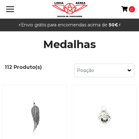
0
⚡️Envio grátis para encomendas acima de
50€
⚡️
Medalhas
112 Produto(s)