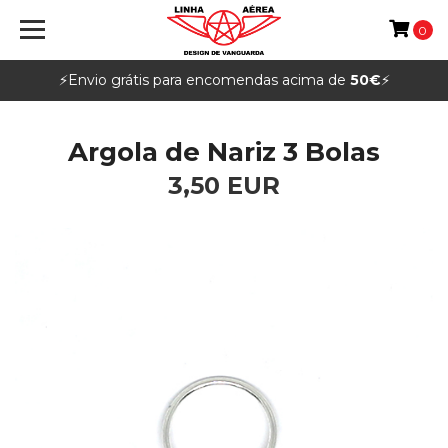
0
⚡️Envio grátis para encomendas acima de
50€
⚡️
Argola de Nariz 3 Bolas
3,50 EUR