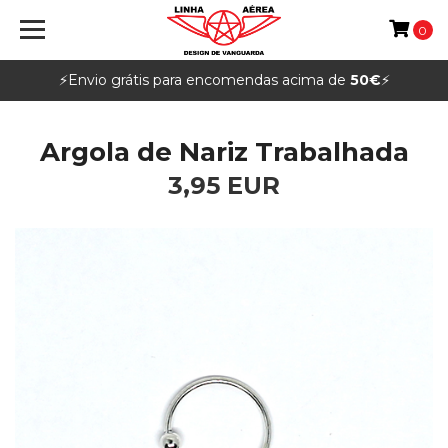
0
⚡️Envio grátis para encomendas acima de
50€
⚡️
Argola de Nariz Trabalhada
3,95 EUR