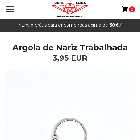
0
⚡️Envio grátis para encomendas acima de
50€
⚡️
Argola de Nariz Trabalhada
3,95 EUR