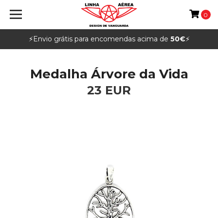
0
⚡️Envio grátis para encomendas acima de
50€
⚡️
Medalha Árvore da Vida
23 EUR