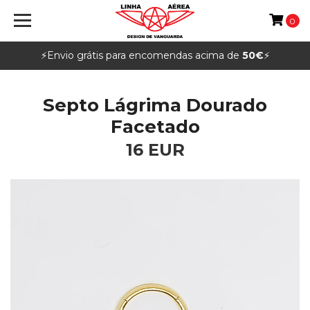
0
⚡️Envio grátis para encomendas acima de
50€
⚡️
Septo Lágrima Dourado
Facetado
16 EUR