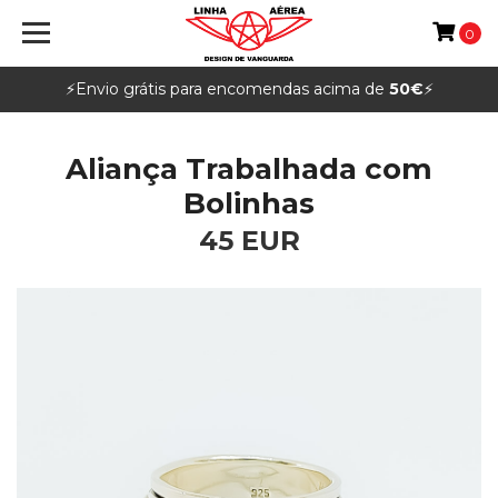
0
⚡️Envio grátis para encomendas acima de
50€
⚡️
Aliança Trabalhada com
Bolinhas
45 EUR