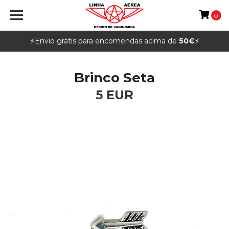
0
⚡️Envio grátis para encomendas acima de
50€
⚡️
Brinco Seta
5 EUR