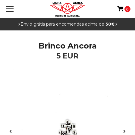
0
⚡️Envio grátis para encomendas acima de
50€
⚡️
Brinco Ancora
5 EUR