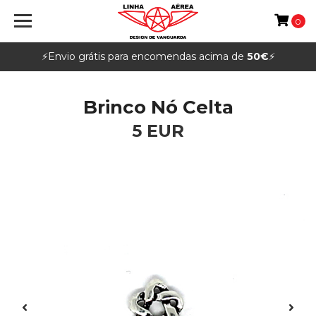
0
⚡️Envio grátis para encomendas acima de
50€
⚡️
Brinco Nó Celta
5 EUR