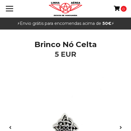
0
⚡️Envio grátis para encomendas acima de
50€
⚡️
Brinco Nó Celta
5 EUR