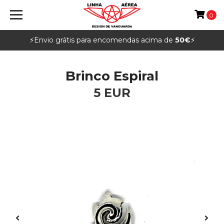
0
⚡️Envio grátis para encomendas acima de
50€
⚡️
Brinco Espiral
5 EUR