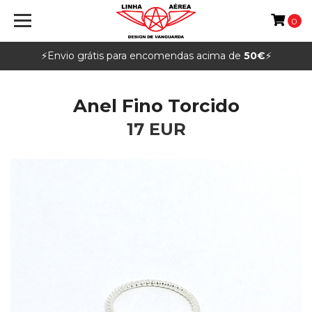
0
⚡️Envio grátis para encomendas acima de
50€
⚡️
Anel Fino Torcido
17 EUR