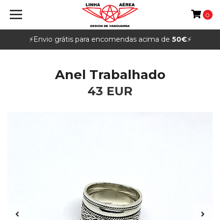
0
⚡️Envio grátis para encomendas acima de
50€
⚡️
Anel Trabalhado
43 EUR