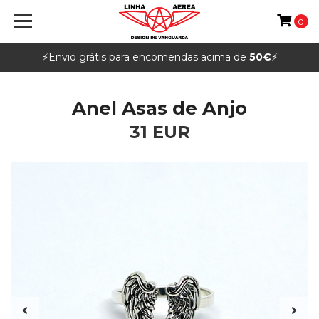
0
⚡️Envio grátis para encomendas acima de
50€
⚡️
Anel Asas de Anjo
31 EUR