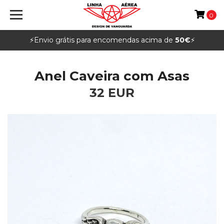
0
⚡️Envio grátis para encomendas acima de
50€
⚡️
Anel Caveira com Asas
32 EUR