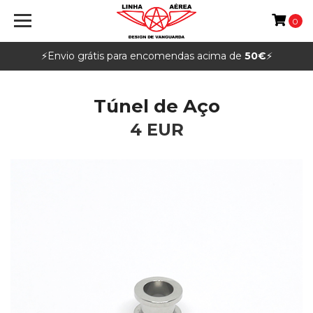
0
⚡️Envio grátis para encomendas acima de
50€
⚡️
Túnel de Aço
4 EUR