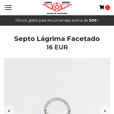
0
⚡️Envio grátis para encomendas acima de
50€
⚡️
Septo Lágrima Facetado
16 EUR