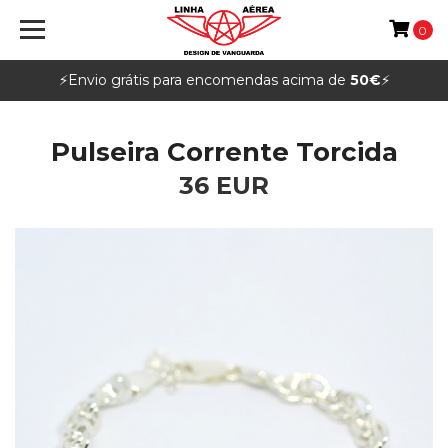
0
⚡️Envio grátis para encomendas acima de
50€
⚡️
Pulseira Corrente Torcida
36 EUR