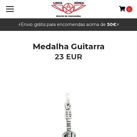
0
⚡️Envio grátis para encomendas acima de
50€
⚡️
Medalha Guitarra
23 EUR