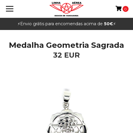
0
⚡️Envio grátis para encomendas acima de
50€
⚡️
Medalha Geometria Sagrada
32 EUR