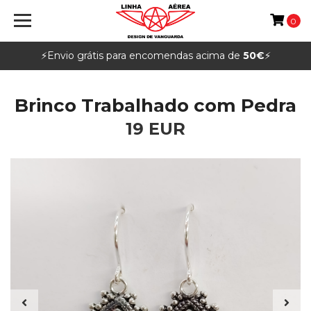
0
⚡️Envio grátis para encomendas acima de
50€
⚡️
Brinco Trabalhado com Pedra
19 EUR