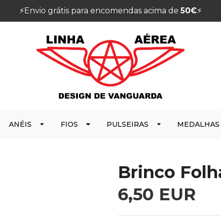
⚡️Envio grátis para encomendas acima de
50€
⚡️
ANÉIS
FIOS
PULSEIRAS
MEDALHAS
Brinco Folh
6,50 EUR