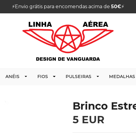
⚡️Envio grátis para encomendas acima de
50€
⚡️
ANÉIS
FIOS
PULSEIRAS
MEDALHAS
Brinco Estr
5 EUR