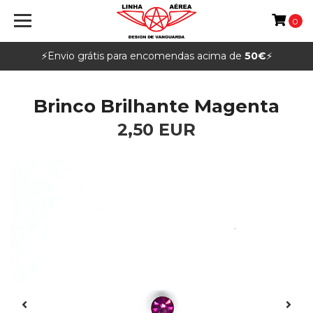
0
⚡️Envio grátis para encomendas acima de
50€
⚡️
Brinco Brilhante Magenta
2,50 EUR