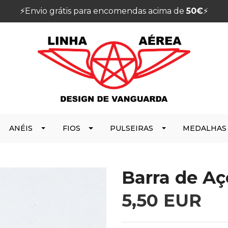
⚡️Envio grátis para encomendas acima de
50€
⚡️
ANÉIS
FIOS
PULSEIRAS
MEDALHAS
Barra de A
5,50 EUR