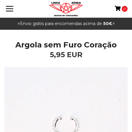
0
⚡️Envio grátis para encomendas acima de
50€
⚡️
Argola sem Furo Coração
5,95 EUR