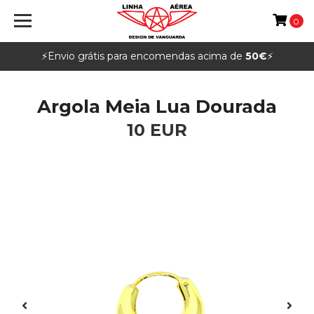
0
⚡️Envio grátis para encomendas acima de
50€
⚡️
Argola Meia Lua Dourada
10 EUR