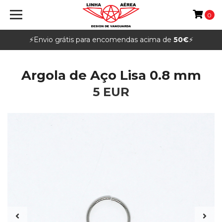
0
⚡️Envio grátis para encomendas acima de
50€
⚡️
Argola de Aço Lisa 0.8 mm
5 EUR