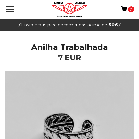
0
⚡️Envio grátis para encomendas acima de
50€
⚡️
Anilha Trabalhada
7 EUR