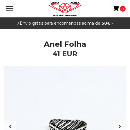
0
⚡️Envio grátis para encomendas acima de
50€
⚡️
Anel Folha
41 EUR