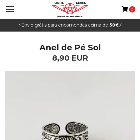
0
⚡️Envio grátis para encomendas acima de
50€
⚡️
Anel de Pé Sol
8,90 EUR