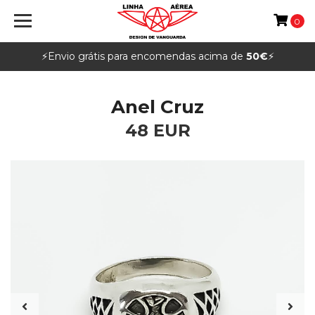
0
⚡️Envio grátis para encomendas acima de
50€
⚡️
Anel Cruz
48 EUR