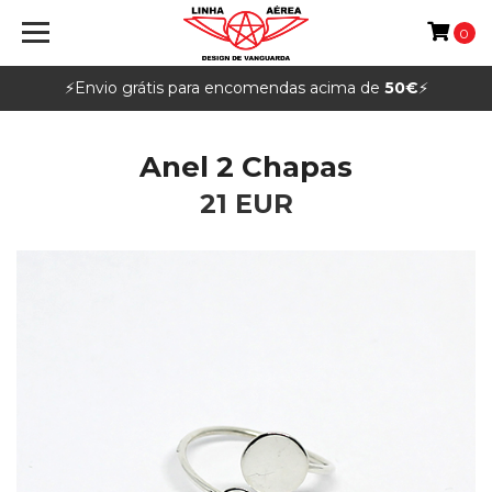
0
⚡️Envio grátis para encomendas acima de
50€
⚡️
Anel 2 Chapas
21 EUR