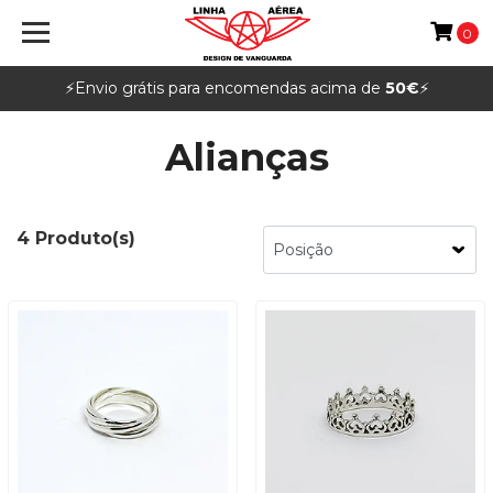
0
⚡️Envio grátis para encomendas acima de
50€
⚡️
Alianças
4 Produto(s)