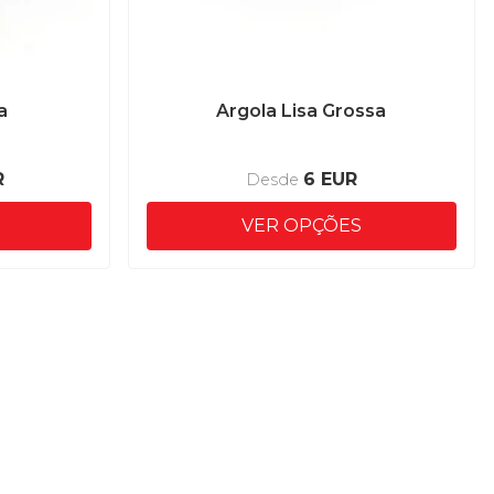
a
Argola Lisa Grossa
R
6 EUR
Desde
VER OPÇÕES